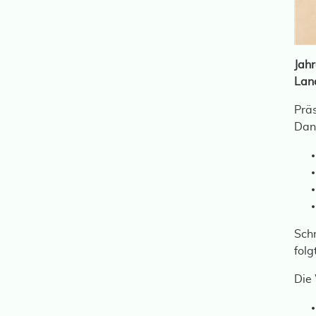
Jah
Lan
Prä
Dan
Schr
folg
Die