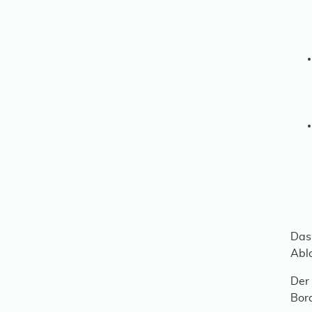
Das 
Abla
Der 
Bord